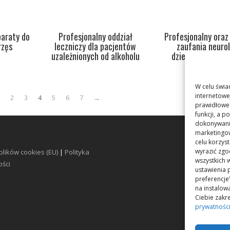
paraty do
Profesjonalny oddział
Profesjonalny oraz
rzęs
leczniczy dla pacjentów
zaufania neuro
uzależnionych od alkoholu
dziecięcy w Pozn
W celu świa
internetowe
1
2
3
4
5
6
7
→
prawidłoweg
funkcji, a 
dokonywania
marketingow
celu korzys
wyrazić zgo
plików cookies (EU)
|
Polityka
wszystkich w
ści
ustawienia 
preferencje
na instalo
Ciebie zakre
prywatnośc