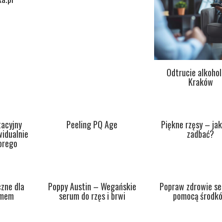
Odtrucie alkoho
Kraków
tacyjny
Peeling PQ Age
Piękne rzęsy – jak
idualnie
zadbać?
orego
zne dla
Poppy Austin – Wegańskie
Popraw zdrowie se
zmem
serum do rzęs i brwi
pomocą środk