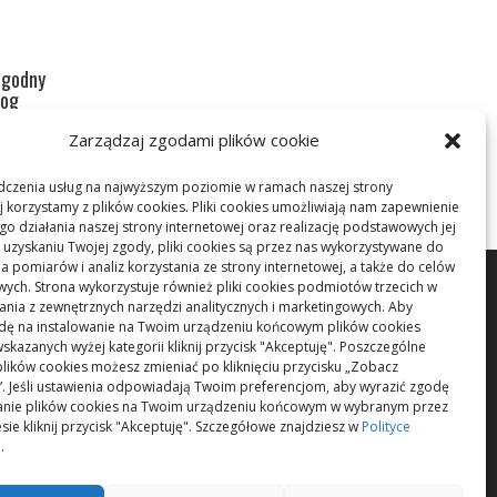
 godny
log
aniu
Zarządzaj zgodami plików cookie
dczenia usług na najwyższym poziomie w ramach naszej strony
j korzystamy z plików cookies. Pliki cookies umożliwiają nam zapewnienie
o działania naszej strony internetowej oraz realizację podstawowych jej
po uzyskaniu Twojej zgody, pliki cookies są przez nas wykorzystywane do
 pomiarów i analiz korzystania ze strony internetowej, a także do celów
ych. Strona wykorzystuje również pliki cookies podmiotów trzecich w
tania z zewnętrznych narzędzi analitycznych i marketingowych. Aby
dę na instalowanie na Twoim urządzeniu końcowym plików cookies
skazanych wyżej kategorii kliknij przycisk "Akceptuję". Poszczególne
plików cookies możesz zmieniać po kliknięciu przycisku „Zobacz
”. Jeśli ustawienia odpowiadają Twoim preferencjom, aby wyrazić zgodę
wanie plików cookies na Twoim urządzeniu końcowym w wybranym przez
sie kliknij przycisk "Akceptuję". Szczegółowe znajdziesz w
Polityce
i
.