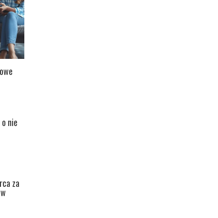
lowe
 o nie
rca za
ów